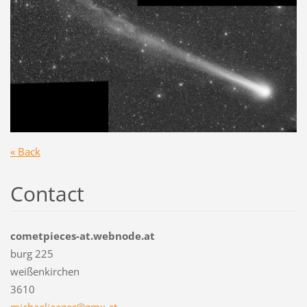
« Back
Contact
cometpieces-at.webnode.at
burg 225
weißenkirchen
3610
michaelj
aeger@gm
x.at