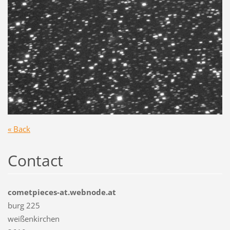
« Back
Contact
cometpieces-at.webnode.at
burg 225
weißenkirchen