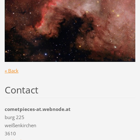
« Back
Contact
cometpieces-at.webnode.at
burg 225
weißenkirchen
3610